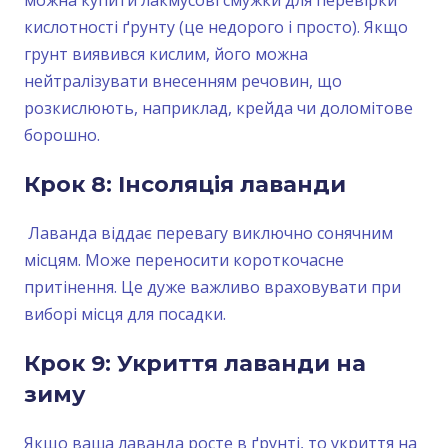
можна купити лакмусові смужки для перевірки
кислотності ґрунту (це недорого і просто). Якщо
грунт виявився кислим, його можна
нейтралізувати внесенням речовин, що
розкислюють, наприклад, крейда чи доломітове
борошно.
Крок 8: Інсоляція лаванди
Лаванда віддає перевагу виключно сонячним
місцям. Може переносити короткочасне
притінення. Це дуже важливо враховувати при
виборі місця для посадки.
Крок 9: Укриття лаванди на
зиму
Якщо ваша лаванда росте в ґрунті, то укриття на