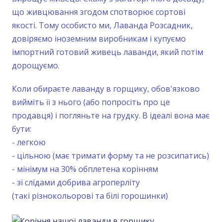
що живцювання згодом спотворює сортові
якості. Тому особисто ми, Лаванда Розсадник,
довіряємо іноземним виробникам і купуємо
імпортний готовий живець лаванди, який потім
дорощуємо.
Коли обираєте лаванду в горщику, обов'язково
вийміть її з нього (або попросіть про це
продавця) і погляньте на грудку. В ідеалі вона має
бути:
- легкою
- цільною (має тримати форму та не розсипатись)
- мінімум на 30% обплетена корінням
- зі слідами добрива агроперліту
(такі різнокольорові та білі горошинки)