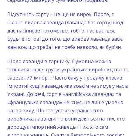
саджанці лаванди у сумлінного продавця.
Відсутність сорту – це ще не вирок. Проте, є
нюанс: видова лаванда (лаванда без сорту) іноді
дає насіннєве потомство, тобто. насівається.
Будьте готові до того, що видова лаванда засіє
вам все, що треба і не треба навколо, як бур'ян.
Щодо лаванди в горщику, її умовно можна
поділити на дві групи: українське виробництво та
завезений імпорт. Часто бачу у продажу красиві
імпортні кущі лаванди, яка зовсім не зимує у нас в
Україні. До речі, сортів «англійська лаванда» та
«французька лаванда» не існує, це лише умовна
назва виду. Що стосується українського
виробника лаванди, то вони діляться на тих, хто
дорощує імпортний живець і тих, хто сам і
вирощує живець. Скажу з багаторічного досвіду,