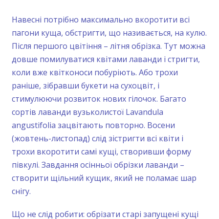
Навесні потрібно максимально вкоротити всі
пагони куща, обстригти, що називається, на кулю.
Після першого цвітіння – літня обрізка. Тут можна
довше помилуватися квітами лаванди і стригти,
коли вже квітконоси побуріють. Або трохи
раніше, зібравши букети на сухоцвіт, і
стимулюючи розвиток нових гілочок. Багато
сортів лаванди вузьколистої Lavandula
angustifolia зацвітають повторно. Восени
(жовтень-листопад) слід зістригти всі квіти і
трохи вкоротити самі кущі, створивши форму
півкулі. Завдання осінньої обрізки лаванди –
створити щільний кущик, який не поламає шар
снігу.
Що не слід робити: обрізати старі запущені кущі