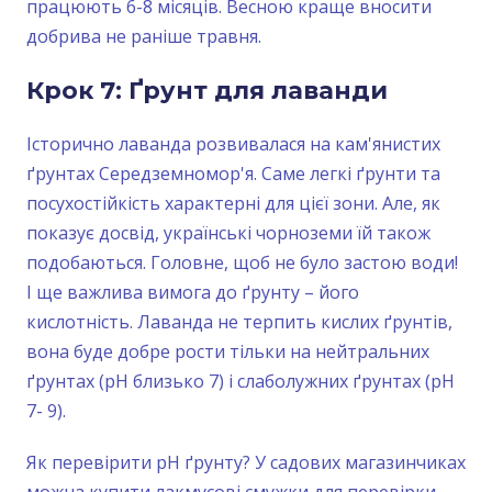
працюють 6-8 місяців. Весною краще вносити
добрива не раніше травня.
Крок 7: Ґрунт для лаванди
Історично лаванда розвивалася на кам'янистих
ґрунтах Середземномор'я. Саме легкі ґрунти та
посухостійкість характерні для цієї зони. Але, як
показує досвід, українські чорноземи їй також
подобаються. Головне, щоб не було застою води!
І ще важлива вимога до ґрунту – його
кислотність. Лаванда не терпить кислих ґрунтів,
вона буде добре рости тільки на нейтральних
ґрунтах (рН близько 7) і слаболужних ґрунтах (рН
7- 9).
Як перевірити pH ґрунту? У садових магазинчиках