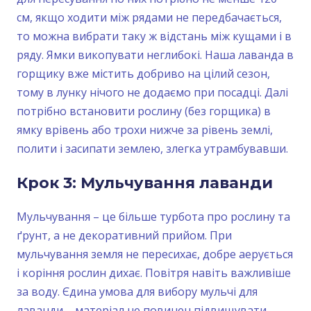
см, якщо ходити між рядами не передбачається,
то можна вибрати таку ж відстань між кущами і в
ряду. Ямки викопувати неглибокі. Наша лаванда в
горщику вже містить добриво на цілий сезон,
тому в лунку нічого не додаємо при посадці. Далі
потрібно встановити рослину (без горщика) в
ямку врівень або трохи нижче за рівень землі,
полити і засипати землею, злегка утрамбувавши.
Крок 3: Мульчування лаванди
Мульчування – це більше турбота про рослину та
ґрунт, а не декоративний прийом. При
мульчування земля не пересихає, добре аерується
і коріння рослин дихає. Повітря навіть важливіше
за воду. Єдина умова для вибору мульчі для
лаванди – матеріал не повинен підвищувати