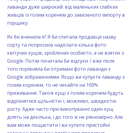
лаванди дуже широкий: від маленьких слабких
живців із голим коренем до завезеного імпорту в
горщику.
Як би вчинила я? Я би спитала продавця назву
сорту та попросила надіслати кілька фото
квітучих кущів, зроблених особисто, а не взятих з
Google. Потім почитала би відгуки. І вже після
того порівняла би отримані фото лаванди з
Google зображеннями. Якщо ви купуєте лаванду з
голим коренем, то не чекайте на 100%
приживання. Також кущі з голим коренем будуть
відрізнятися щільністю і, можливо, швидкістю
росту. Адже часто при викопуванні один кущ
ділять на декілька, і до того ж не рівномірно. Але
вам може пощастити і ви купите пристойні